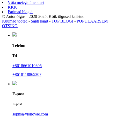
Võta meiega ühendust
KKK
Parimad blogid
© Autoriõigus - 2020-2025: Kõik õigused kaitstud.
Kuumad tooted
-
Saidi kaart
-
TOP BLOGI
-
POPULAARSEM
OTSING
Telefon
Tel
+8618661010305
+8618118865307
E-post
E-post
sophia@lonovae.com