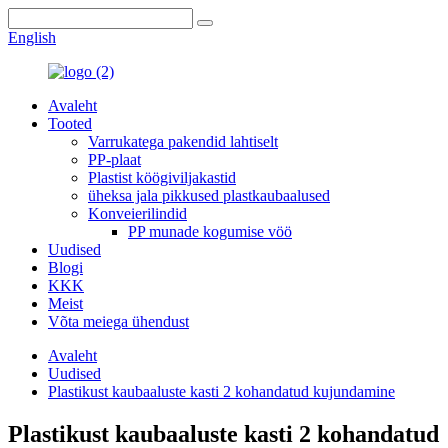
English
Avaleht
Tooted
Varrukatega pakendid lahtiselt
PP-plaat
Plastist köögiviljakastid
üheksa jala pikkused plastkaubaalused
Konveierilindid
PP munade kogumise vöö
Uudised
Blogi
KKK
Meist
Võta meiega ühendust
Avaleht
Uudised
Plastikust kaubaaluste kasti 2 kohandatud kujundamine
Plastikust kaubaaluste kasti 2 kohandatud