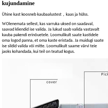
kujundamine
，
Ühine kast koosneb kaubaalustest
kaas ja hülss.
W
Olenemata sellest, kas varruka uksed on saadaval,
saavad kliendid ise valida. Ja lukud saab valida vastavalt
kauba pakendi erinõuetele. Loomulikult saate kastidele
oma logod panna, et oma kaste eristada. Ja muidugi saate
ise sildid valida või mitte. Loomulikult saame värvi teie
jaoks kohandada, kui teil on teatud kogus.