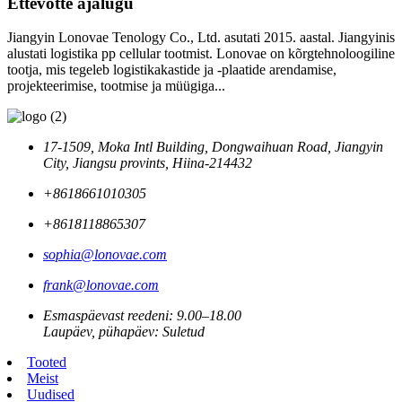
Ettevõtte ajalugu
Jiangyin Lonovae Tenology Co., Ltd. asutati 2015. aastal. Jiangyinis
alustati logistika pp cellular tootmist. Lonovae on kõrgtehnoloogiline
tootja, mis tegeleb logistikakastide ja -plaatide arendamise,
projekteerimise, tootmise ja müügiga...
17-1509, Moka Intl Building, Dongwaihuan Road, Jiangyin
City, Jiangsu provints, Hiina-214432
+8618661010305
+8618118865307
sophia@lonovae.com
frank@lonovae.com
Esmaspäevast reedeni: 9.00–18.00
Laupäev, pühapäev: Suletud
Tooted
Meist
Uudised