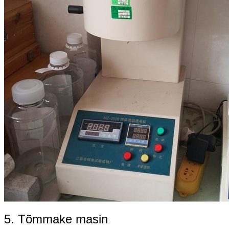
5. Tõmmake masin