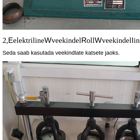
E
W
R
W
I
2,
elektriline
veekindel
oll
veekindel
i
Seda saab kasutada veekindlate katsete jaoks.