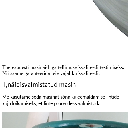
Ther
e
a
uuesti masinaid iga tellimuse kvaliteedi testimiseks.
Nii saame garanteerida teie vajaliku kvaliteedi.
1,
näidisvalmistatud masin
Me kasutame seda masinat sõnniku eemaldamise lintide
kuju lõikamiseks, et linte proovideks valmistada.