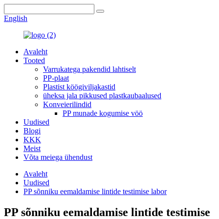
English
Avaleht
Tooted
Varrukatega pakendid lahtiselt
PP-plaat
Plastist köögiviljakastid
üheksa jala pikkused plastkaubaalused
Konveierilindid
PP munade kogumise vöö
Uudised
Blogi
KKK
Meist
Võta meiega ühendust
Avaleht
Uudised
PP sõnniku eemaldamise lintide testimise labor
PP sõnniku eemaldamise lintide testimise