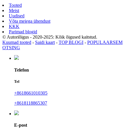
Tooted
Meist
Uudised
Võta meiega ühendust
KKK
Parimad blogid
© Autoriõigus - 2020-2025: Kõik õigused kaitstud.
Kuumad tooted
-
Saidi kaart
-
TOP BLOGI
-
POPULAARSEM
OTSING
Telefon
Tel
+8618661010305
+8618118865307
E-post