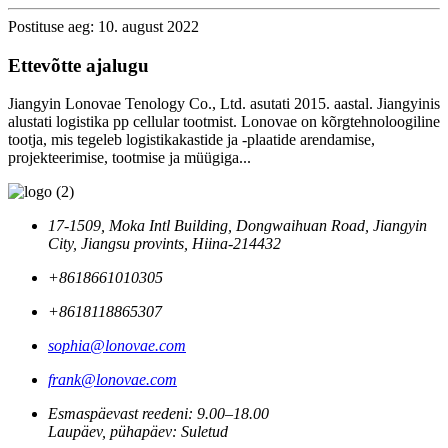
Postituse aeg: 10. august 2022
Ettevõtte ajalugu
Jiangyin Lonovae Tenology Co., Ltd. asutati 2015. aastal. Jiangyinis
alustati logistika pp cellular tootmist. Lonovae on kõrgtehnoloogiline
tootja, mis tegeleb logistikakastide ja -plaatide arendamise,
projekteerimise, tootmise ja müügiga...
17-1509, Moka Intl Building, Dongwaihuan Road, Jiangyin
City, Jiangsu provints, Hiina-214432
+8618661010305
+8618118865307
sophia@lonovae.com
frank@lonovae.com
Esmaspäevast reedeni: 9.00–18.00
Laupäev, pühapäev: Suletud