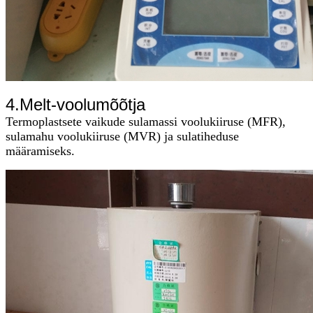
4.M
elt-voolumõõtja
Termoplastsete vaikude sulamassi voolukiiruse (MFR),
sulamahu voolukiiruse (MVR) ja sulatiheduse
määramiseks
.