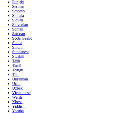
Punjabi
Serbian
Sesotho
Sinhala
Slovak
Slovenian
Somali
Samoan
Scots Gaelic
Shona
Sindhi
Sundanese
Swahili
Tajik
Tamil
Telugu
Thai
Ukrainian
Urdu
Uzbek
Vietnamese
Welsh
Xhosa
Yiddish
Yoruba