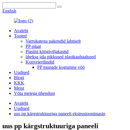
English
Avaleht
Tooted
Varrukatega pakendid lahtiselt
PP-plaat
Plastist köögiviljakastid
üheksa jala pikkused plastkaubaalused
Konveierilindid
PP munade kogumise vöö
Uudised
Blogi
KKK
Meist
Võta meiega ühendust
Avaleht
Uudised
uus pp kärgstruktuuriga paneeli ekstrusioonimasin
uus pp kärgstruktuuriga paneeli