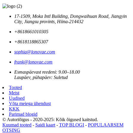
17-1509, Moka Intl Building, Dongwaihuan Road, Jiangyin
City, Jiangsu provints, Hiina-214432
+8618661010305
+8618118865307
sophia@lonovae.com
frank@lonovae.com
Esmaspäevast reedeni: 9.00–18.00
Laupäev, pühapäev: Suletud
Tooted
Meist
Uudised
Võta meiega ühendust
KKK
Parimad blogid
© Autoriõigus - 2020-2025: Kõik õigused kaitstud.
Kuumad tooted
-
Saidi kaart
-
TOP BLOGI
-
POPULAARSEM
OTSING