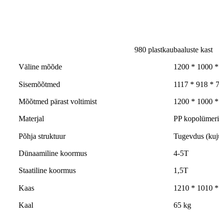
980 plastkaubaaluste kast
Väline mõõde
1200 * 1000 
Sisemõõtmed
1117 * 918 *
Mõõtmed pärast voltimist
1200 * 1000 
Materjal
PP kopolümeri
Põhja struktuur
Tugevdus (kuju
Dünaamiline koormus
4-5T
Staatiline koormus
1,5T
Kaas
1210 * 1010 *
Kaal
65 kg