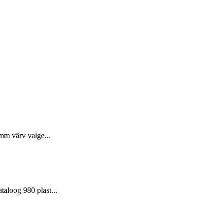
m värv valge...
ataloog 980 plast...