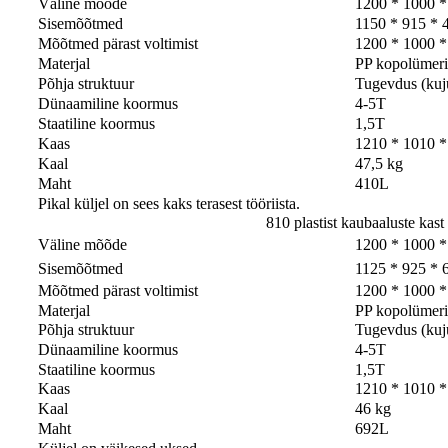
Väline mõõde
1200 * 1000 
Sisemõõtmed
1150 * 915 *
Mõõtmed pärast voltimist
1200 * 1000 
Materjal
PP kopolümeri
Põhja struktuur
Tugevdus (kuju
Dünaamiline koormus
4-5T
Staatiline koormus
1,5T
Kaas
1210 * 1010 *
Kaal
47,5 kg
Maht
410L
Pikal küljel on sees kaks terasest tööriista.
810 plastist kaubaaluste kast
Väline mõõde
1200 * 1000 
Sisemõõtmed
1125 * 925 *
Mõõtmed pärast voltimist
1200 * 1000 
Materjal
PP kopolümeri
Põhja struktuur
Tugevdus (kuj
Dünaamiline koormus
4-5T
Staatiline koormus
1,5T
Kaas
1210 * 1010 *
Kaal
46 kg
Maht
692L