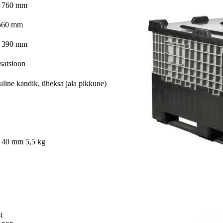
* 760 mm
 560 mm
* 390 mm
satsioon
line kandik, üheksa jala pikkune)
 40 mm 5,5 kg
t