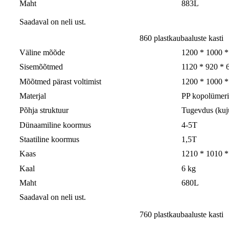
Maht
883L
Saadaval on neli ust.
860 plastkaubaaluste kasti
Väline mõõde
1200 * 1000 
Sisemõõtmed
1120 * 920 *
Mõõtmed pärast voltimist
1200 * 1000 
Materjal
PP kopolümeri
Põhja struktuur
Tugevdus (kuju
Dünaamiline koormus
4-5T
Staatiline koormus
1,5T
Kaas
1210 * 1010 *
Kaal
6 kg
Maht
680L
Saadaval on neli ust.
760 plastkaubaaluste kasti