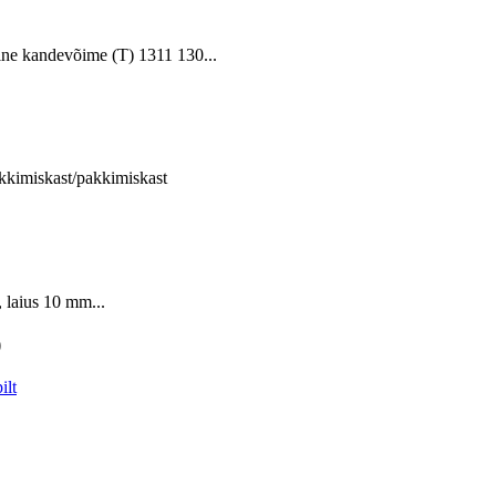
ne kandevõime (T) 1311 130...
kkimiskast/pakkimiskast
 laius 10 mm...
)