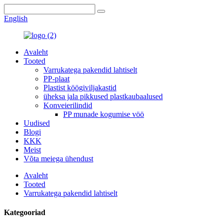
English
Avaleht
Tooted
Varrukatega pakendid lahtiselt
PP-plaat
Plastist köögiviljakastid
üheksa jala pikkused plastkaubaalused
Konveierilindid
PP munade kogumise vöö
Uudised
Blogi
KKK
Meist
Võta meiega ühendust
Avaleht
Tooted
Varrukatega pakendid lahtiselt
Kategooriad