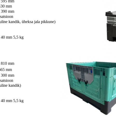
* 595 mm
 430 mm
* 390 mm
satsioon
line kandik, üheksa jala pikkune)
 40 mm 5,5 kg
* 810 mm
 665 mm
* 300 mm
satsioon
uline kandik)
 40 mm 5,5 kg