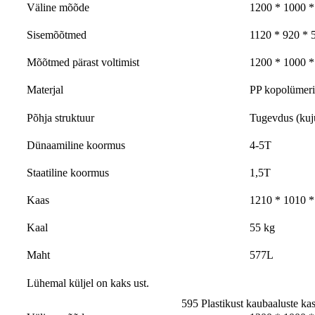
Väline mõõde
1200 * 1000 
Sisemõõtmed
1120 * 920 *
Mõõtmed pärast voltimist
1200 * 1000 
Materjal
PP kopolümeri
Põhja struktuur
Tugevdus (kuju
Dünaamiline koormus
4-5T
Staatiline koormus
1,5T
Kaas
1210 * 1010 *
Kaal
55 kg
Maht
577L
Lühemal küljel on kaks ust.
595 Plastikust kaubaaluste kas