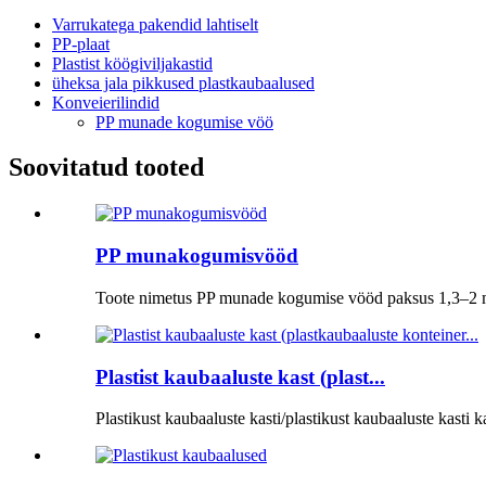
Varrukatega pakendid lahtiselt
PP-plaat
Plastist köögiviljakastid
üheksa jala pikkused plastkaubaalused
Konveierilindid
PP munade kogumise vöö
Soovitatud tooted
PP munakogumisvööd
Toote nimetus PP munade kogumise vööd paksus 1,3–2 m
Plastist kaubaaluste kast (plast...
Plastikust kaubaaluste kasti/plastikust kaubaaluste kasti k